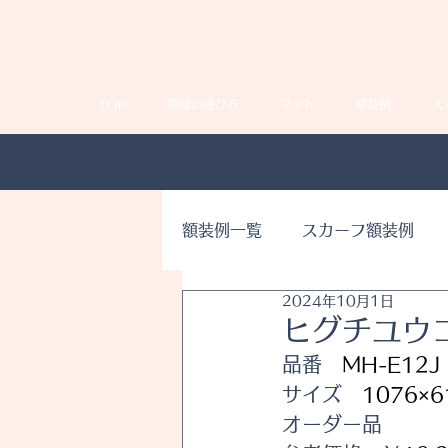
TOP
額縁の選び方
マット
額装例
ス
額装例一覧
スカーフ額装例
2024年10月1日
ヒグチユウ
品番　
MH-E12
サイズ　
1076×6
オーダー品