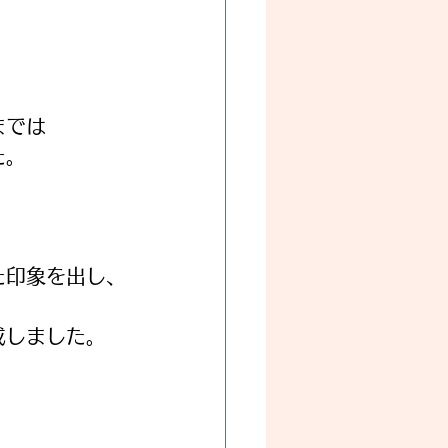
までは
た。
、
た印象を出し、
成しました。