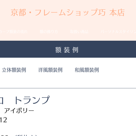
京都・フレームショップ巧 本店
カーフ額装の流れ
額の飾り方
取扱い商品
パーソナルスタイリ
額装例
立体額装例
洋風額装例
和風額装例
コ トランプ
J　アイボリー
12