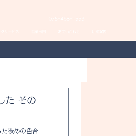
075−468−1553
ングサービス
営業部門
お問い合わせ
店舗案内
した その
った渋めの色合