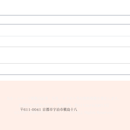
当ホームページ掲載の記事、写真、イラスト等の無断掲載を禁止します。
京都府公安委員会許可 美術品商 第611261630013号
〒611-0041 京都市宇治市槇島十八
(c)2007 有限会社フレームショップ巧 ALL Rights Reserved.