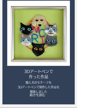
3Dアートペンで
作った作品
猫と犬のモチーフを
3Dアートペンで制作した作品を
​額装しました
続きを読む