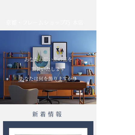
京都・フレームショップ巧 本店
あなたの思い出の品を
額装いたします
​あなたは何を飾りますか？
新 着 情 報