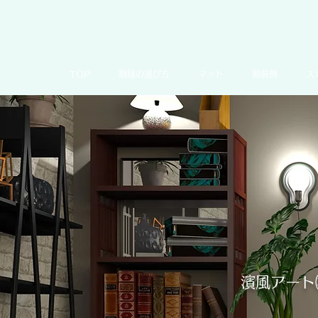
TOP
額縁の選び方
マット
額装例
ス
濱風アート