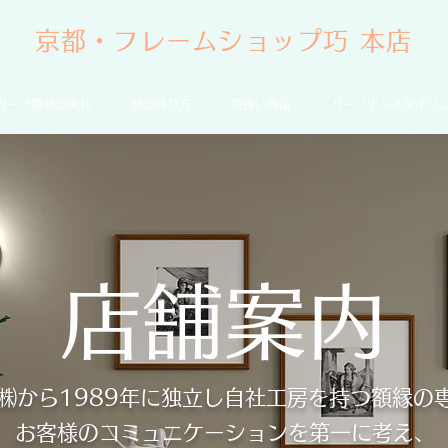
京都・フレームショップ巧 本店
カーフ額装の流れ
額の飾り方
取扱い商品
パーソナルスタイリ
店舗案内
㈱から1989年に独立し自社工房を持つ額縁の
お客様のコミュニケーションを第一に考え、