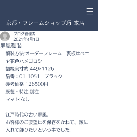
京都・フレームショップ巧 本店
ブログ管理者
2021年4月1日
屏風額装
額装方法:オーダーフレーム　裏板はベニ
ヤ花色ハメゴロシ
額縁実寸約:449×1126
品番：01-1051　ブラック
参考価格：26500円
既製・特注:別注
マット:なし
江戸時代の古い屏風。
お客様のご要望はを保存をかねて、額に
入れて飾りたいという事でした。