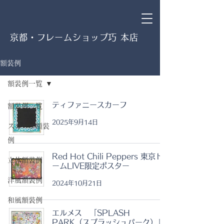
京都・フレームショップ巧 本店
額装例
額装例一覧
ティファニースカーフ
額装例一覧
2025年9月14日
スカーフ額装
例
Red Hot Chili Peppers 東京ド
立体額装例
ームLIVE限定ポスター
洋風額装例
2024年10月21日
和風額装例
エルメス 「SPLASH
PARK（スプラッシュパーク）」